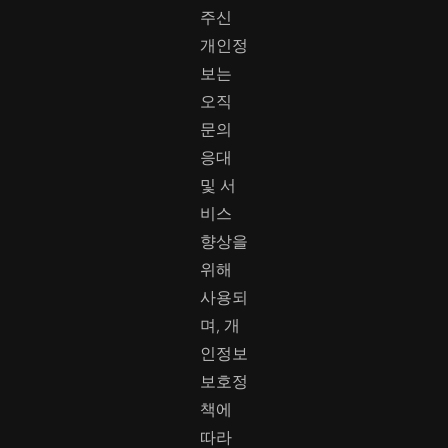
주신
개인정
보는
오직
문의
응대
및 서
비스
향상을
위해
사용되
며, 개
인정보
보호정
책에
따라