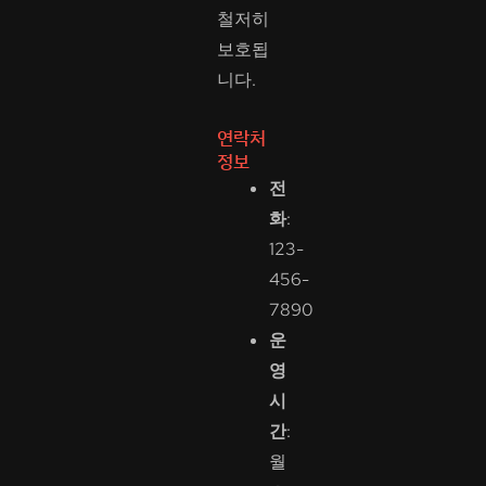
철저히
보호됩
니다.
연락처
정보
전
화
:
123-
456-
7890
운
영
시
간
:
월