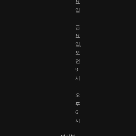
요
일
–
금
요
일,
오
전
9
시
–
오
후
6
시