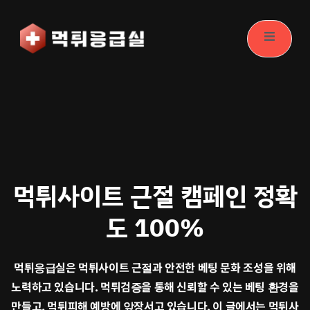
먹튀사이트 근절 캠페인 정확
도 100%
먹튀응급실은 먹튀사이트 근절과
안전한 베팅 문화
조성을 위해
노력하고 있습니다. 먹튀검증을 통해 신뢰할 수 있는 베팅 환경을
만들고, 먹튀피해 예방에 앞장서고 있습니다. 이 글에서는 먹튀사