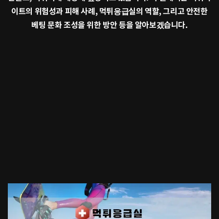
이트의 위험성과 피해 사례, 먹튀응급실의 역할, 그리고
안전한
베팅 문화
조성을 위한 방안 등을 알아보겠습니다.