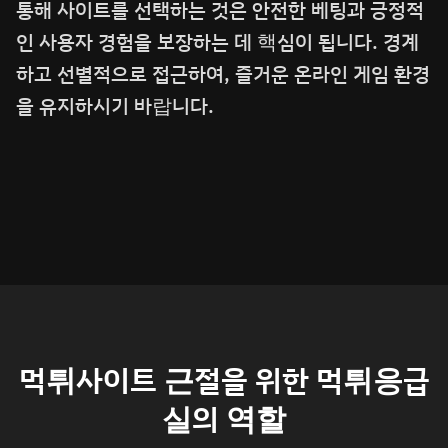
통해 사이트를 선택하는 것은 안전한 베팅과 긍정적
인 사용자 경험을 보장하는 데 핵심이 됩니다. 경계
하고 선별적으로 접근하여, 즐거운 온라인 게임 환경
을 유지하시기 바랍니다.
먹튀사이트 근절을 위한 먹튀응급
실의 역할