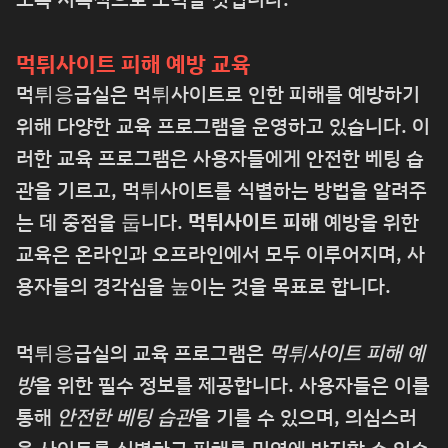
먹튀사이트 피해 예방 교육
먹튀응급실은 먹튀사이트로 인한 피해를 예방하기
위해 다양한 교육 프로그램을 운영하고 있습니다. 이
러한 교육 프로그램은 사용자들에게 안전한 베팅 습
관을 기르고, 먹튀사이트를 식별하는 방법을 알려주
는 데 중점을 둡니다.
먹튀사이트 피해
예방을 위한
교육은 온라인과 오프라인에서 모두 이루어지며, 사
용자들의 경각심을 높이는 것을 목표로 합니다.
먹튀응급실의 교육 프로그램은
먹튀사이트 피해 예
방
을 위한 필수 정보를 제공합니다. 사용자들은 이를
통해
안전한 베팅 습관
을 기를 수 있으며, 의심스러