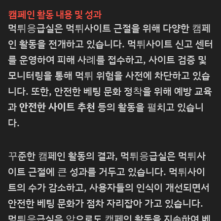
캠페인 활동 내용 및 성과
먹튀응급실은 먹튀사이트 근절을 위해 다양한 캠페
인 활동을 전개하고 있습니다. 먹튀사이트 신고 센터
를 운영하여 피해 사례를 접수하고, 사이트 검증 및
모니터링을 통해 먹튀 위험을 사전에 차단하고 있습
니다. 또한, 안전한 베팅 문화 정착을 위해 예방 교육
과
안전한 사이트 추천
등의 활동을 펼치고 있습니
다.
꾸준한 캠페인 활동의 결과, 먹튀응급실은 먹튀사
이트 근절에 큰 성과를 거두고 있습니다. 먹튀사이
트의 수가 감소하고, 사용자들의 인식이 개선되면서
안전한 베팅 문화가 점차 자리잡아 가고 있습니다.
먹튀응급실은 앞으로도 캠페인 활동을 지속하여 베