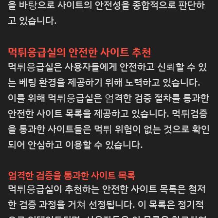
을 바탕으로 사이트의 안전성을 종합적으로 판단하
고 있습니다.
먹튀응급실의 안전한 사이트 추천
먹튀응급실은 사용자들에게 안전하고 신뢰할 수 있
는 베팅 환경을 제공하기 위해 노력하고 있습니다.
이를 위해 먹튀응급실은 엄격한 검증 절차를 통과한
안전한 사이트 목록을 제공하고 있습니다. 먹튀검증
을 통과한 사이트들은 먹튀 위험이 없는 것으로 확인
되어 안심하고 이용할 수 있습니다.
엄격한 검증을 통과한 사이트 목록
먹튀응급실이 추천하는 안전한 사이트 목록은 철저
한 검증 과정을 거쳐 선정됩니다. 이 목록은 정기적