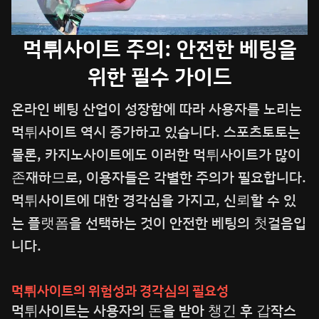
먹튀사이트 주의: 안전한 베팅을
위한 필수 가이드
온라인 베팅 산업이 성장함에 따라 사용자를 노리는
먹튀사이트 역시 증가하고 있습니다. 스포츠토토는
물론, 카지노사이트에도 이러한 먹튀사이트가 많이
존재하므로, 이용자들은 각별한 주의가 필요합니다.
먹튀사이트에 대한 경각심을 가지고, 신뢰할 수 있
는 플랫폼을 선택하는 것이 안전한 베팅의 첫걸음입
니다.
먹튀사이트의 위험성과 경각심의 필요성
먹튀사이트는 사용자의 돈을 받아 챙긴 후 갑작스