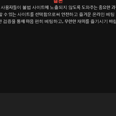
결론
사용자들이 불법 사이트에 노출되지 않도록 도와주는 중요한 과
 수 있는 사이트를 선택함으로써 안전하고 즐거운 온라인 베팅 
 검증을 통해 마음 편히 베팅하고, 무한한 재미를 즐기시기 바