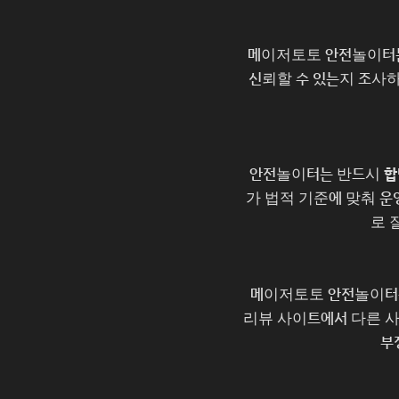
메이저토토 안전놀이터
신뢰할 수 있는지 조사하
안전놀이터는 반드시
합
가 법적 기준에 맞춰 운
로 
메이저토토 안전놀이터는
리뷰 사이트에서 다른 사
부