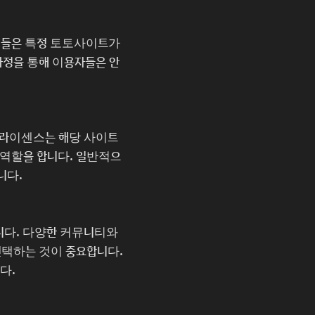
체들은 특정 토토사이트가
과정을 통해 이용자들은 안
. 라이센스는 해당 사이트
 역할을 합니다. 일반적으
니다.
니다. 다양한 커뮤니티와
선택하는 것이 중요합니다.
다.