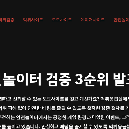
먹튀검증
먹튀사이트
토토사이트
메이저사이트
안전놀
전놀이터 검증 3순위 발
안전하고 신뢰할 수 있는 토토사이트를 찾고 계신가요? 먹튀응급실에
튀 피해 없이 안전한 베팅을 즐길 수 있도록 철저한 검증 절차를 거
천하는 안전놀이터에서는 공정한 게임 환경과 다양한 이벤트, 그리
도를 높이고 있습니다. 안심하고 베팅을 즐기실 수 있도록 먹튀응급실