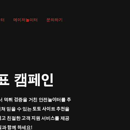
이터
메이저놀이터
문의하기
표 캠페인
서 먹튀 검증을 거친 안전놀이터를 추
쳐 믿을 수 있는 토토 사이트 추천을
고 친절한 고객 지원 서비스를 제공
과 함께 하세요!