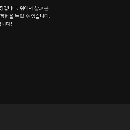
정입니다. 위에서 살펴본
경험을 누릴 수 있습니다.
랍니다!