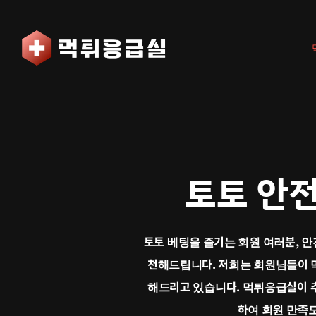
토토 안
토토 베팅을 즐기는 회원 여러분, 
천해드립니다. 저희는 회원님들이 먹
해드리고 있습니다.
먹튀응급실이 추
하여 회원 만족